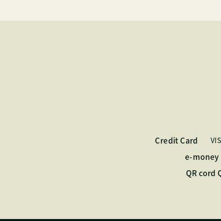
Credit Card
VI
e-money
QR cord